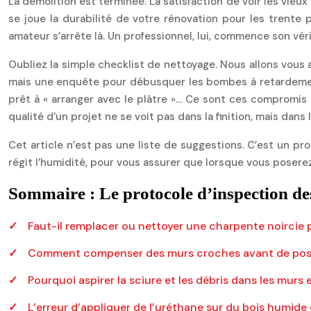
La démolition est terminée. La satisfaction de voir les vieu
se joue la durabilité de votre rénovation pour les trente 
amateur s’arrête là. Un professionnel, lui, commence son véri
Oubliez la simple checklist de nettoyage. Nous allons vou
mais une enquête pour débusquer les bombes à retardement 
prêt à « arranger avec le plâtre »… Ce sont ces compromis 
qualité d’un projet ne se voit pas dans la finition, mais dans
Cet article n’est pas une liste de suggestions. C’est un pr
régit l’humidité, pour vous assurer que lorsque vous poserez
Sommaire : Le protocole d’inspection de
Faut-il remplacer ou nettoyer une charpente noircie p
Comment compenser des murs croches avant de poser 
Pourquoi aspirer la sciure et les débris dans les murs e
L’erreur d’appliquer de l’uréthane sur du bois humide