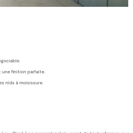
égociable.
ne finition parfaite.
es nids à moisissure.