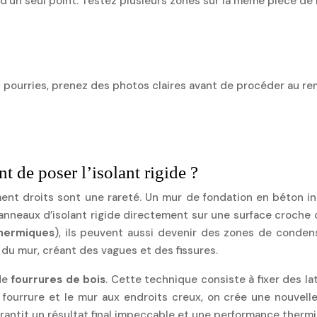
’un seul point. Testez plusieurs zones sur la même pièce de b
pourries, prenez des photos claires avant de procéder au rem
de poser l’isolant rigide ?
t droits sont une rareté. Un mur de fondation en béton inég
panneaux d’isolant rigide directement sur une surface croche
hermiques
), ils peuvent aussi devenir des zones de condensa
du mur, créant des vagues et des fissures.
 de
fourrures de bois
. Cette technique consiste à fixer des la
a fourrure et le mur aux endroits creux, on crée une nouvell
garantit un résultat final impeccable et une performance therm