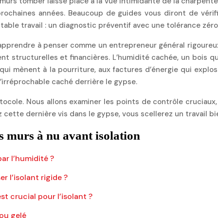
x murs tomber laisse place à la vue intimidante de la charpent
prochaines années. Beaucoup de guides vous diront de vérifier
table travail : un diagnostic préventif avec une tolérance zéro
s apprendre à penser comme un entrepreneur général rigoureu
structurelles et financières. L’humidité cachée, un bois qui
qui mènent à la pourriture, aux factures d’énergie qui explos
 l’irréprochable caché derrière le gypse.
otocole. Nous allons examiner les points de contrôle cruciaux
 cette dernière vis dans le gypse, vous scellerez un travail bi
s murs à nu avant isolation
ar l’humidité ?
l’isolant rigide ?
st crucial pour l’isolant ?
 ou gelé