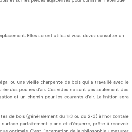
ois et sur les pièces adjacentes pour confirmer l’étendue
placement. Elles seront utiles si vous devez consulter un
al ou une vieille charpente de bois qui a travaillé avec le
 crée des poches d’air. Ces vides ne sont pas seulement des
tion et un chemin pour les courants d’air. La finition sera
ttes de bois (généralement du 1×3 ou du 2×3) à l’horizontale
e surface parfaitement plane et d’équerre, prête à recevoir
ique optimale. C’est l’incarnation de la philosophie « mesurer