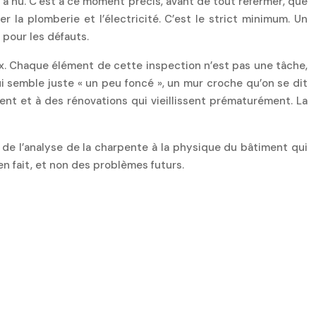
e à nu. C’est à ce moment précis, avant de tout refermer, que
 la plomberie et l’électricité. C’est le strict minimum. Un
 pour les défauts.
x. Chaque élément de cette inspection n’est pas une tâche,
 semble juste « un peu foncé », un mur croche qu’on se dit
ent et à des rénovations qui vieillissent prématurément. La
, de l’analyse de la charpente à la physique du bâtiment qui
en fait, et non des problèmes futurs.