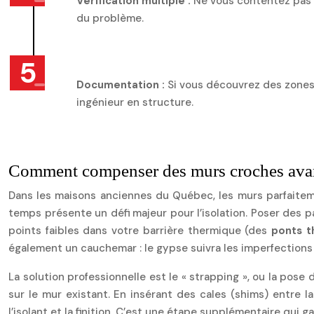
Vérification multiple :
Ne vous contentez pas d
du problème.
Documentation :
Si vous découvrez des zones 
ingénieur en structure.
Comment compenser des murs croches avant 
Dans les maisons anciennes du Québec, les murs parfaitemen
temps présente un défi majeur pour l’isolation. Poser des 
points faibles dans votre barrière thermique (des
ponts t
également un cauchemar : le gypse suivra les imperfections 
La solution professionnelle est le « strapping », ou la pose
sur le mur existant. En insérant des cales (shims) entre l
l’isolant et la finition. C’est une étape supplémentaire qui 