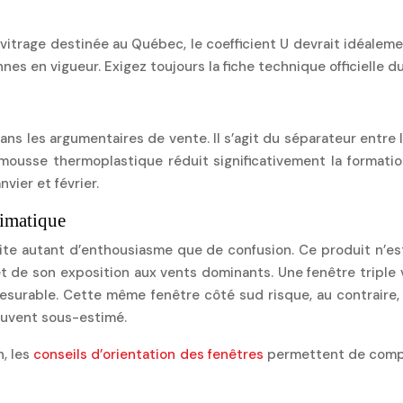
 vitrage destinée au Québec, le coefficient U devrait idéalem
s en vigueur. Exigez toujours la fiche technique officielle 
ns les argumentaires de vente. Il s’agit du séparateur entre l
 mousse thermoplastique réduit significativement la formati
vier et février.
limatique
cite autant d’enthousiasme que de confusion. Ce produit n’e
et de son exposition aux vents dominants. Une fenêtre triple 
esurable. Cette même fenêtre côté sud risque, au contraire, 
souvent sous-estimé.
n, les
conseils d’orientation des fenêtres
permettent de compr