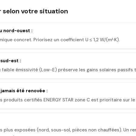
r selon votre situation
u nord-ouest :
ique concret. Priorisez un coefficient U ≤ 1,2 W/(m²·K).
sud-est :
aible émissivité (Low-E) préserve les gains solaires passifs 
 jamais été renovée :
produits certifiés ENERGY STAR zone C est prioritaire sur le c
s plus exposées (nord, sous-sol, pièces non chauffées). Un re